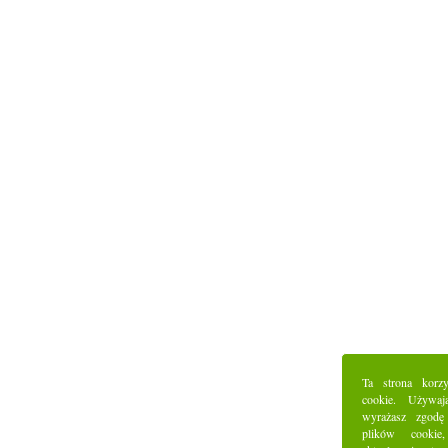
Ta strona korz
cookie. Używaj
wyrażasz zgodę
plików cookie