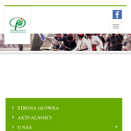
Menu
Toggle
navigati
STRONA GŁÓWNA
AKTUALNOŚCI
O NAS