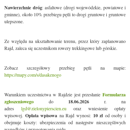
Nawierzchnie dróg
: asfaltowe (drogi wojewódzkie, powiatowe i
gminne), około 10% przebiegu pętli to drogi gruntowe i gruntowe
ulepszone.
Ze względu na ukształtowanie terenu, przez który zaplanowano
Rajd, zaleca się uczestnikom rowery trekkingowe lub górskie.
Zobacz szczegółowy przebieg pętli na mapie:
https://mapy.com/s/dasakenogo
Formularza
Warunkiem uczestnictwa w Rajdzie jest przesłanie
zgłoszeniowego
18.06.2026
do
r. na
adres
lgd@zielonypierscien.eu
oraz wniesienie opłaty
Opłata wpisowa
10 zł
wpisowej.
na Rajd wynosi:
od osoby i
obejmuje koszty: ubezpieczenia od następstw nieszczęśliwych
wypadków i przygotowania rajdu.