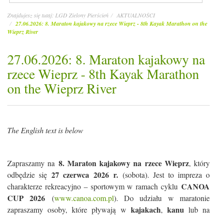
Znajdujesz się tutaj:
LGD Zielony Pierścień
AKTUALNOŚCI
27.06.2026: 8. Maraton kajakowy na rzece Wieprz - 8th Kayak Marathon on the
Wieprz River
27.06.2026: 8. Maraton kajakowy na
rzece Wieprz - 8th Kayak Marathon
on the Wieprz River
The English text is below
8. Maraton kajakowy na rzece Wieprz
Zapraszamy na
, który
27 czerwca
2026 r.
odbędzie się
(sobota). Jest to impreza o
CANOA
charakterze rekreacyjno – sportowym w ramach cyklu
CUP 2026
(
www.canoa.com.pl
). Do udziału w maratonie
kajakach
kanu
zapraszamy osoby, które pływają w
,
lub na