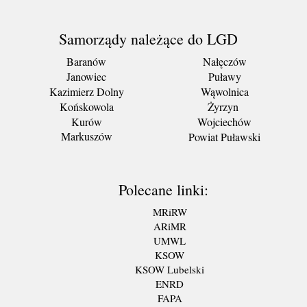
Samorządy należące do LGD
Baranów
Nałęczów
Janowiec
Puławy
Kazimierz Dolny
Wąwolnica
Końskowola
Żyrzyn
Kurów
Wojciechów
Markuszów
Powiat Puławski
Polecane linki:
MRiRW
ARiMR
UMWL
KSOW
KSOW Lubelski
ENRD
FAPA