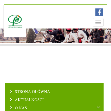
Menu
Toggle
navigati
STRONA GŁÓWNA
AKTUALNOŚCI
O NAS