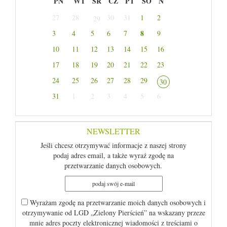
PN
WT
ŚR
CZ
PT
SO
N
27
28
30
31
1
2
29
8
3
4
5
6
7
9
10
11
12
13
14
15
16
17
18
19
20
21
22
23
24
25
26
27
28
29
30
31
1
2
3
4
5
6
NEWSLETTER
Jeśli chcesz otrzymywać informacje z naszej strony
podaj adres email, a także wyraź zgodę na
przetwarzanie danych osobowych.
Wyrażam zgodę na przetwarzanie moich danych osobowych i
otrzymywanie od LGD „Zielony Pierścień” na wskazany przeze
mnie adres poczty elektronicznej wiadomości z treściami o