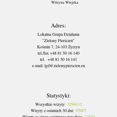
Witryna Wiejska
Adres:
Lokalna Grupa Działania
"Zielony Pierścień"
Kośmin 7, 24-103 Żyrzyn
tel./fax +48 81 50 16 140
tel. +48 81 50 16 141
​e-mail: lgd@zielonypierscien.eu
Statystyki:
Wszystkie wizyty:
5294112
Wizyty z ostatnich 30 dni:
97007
Wizyty w ciągu ostatniego tygodnia:
23570