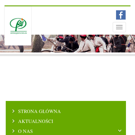
Menu
Toggle
navigati
STRONA GŁÓWNA
AKTUALNOŚCI
O NAS