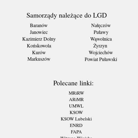
Samorządy należące do LGD
Baranów
Nałęczów
Janowiec
Puławy
Kazimierz Dolny
Wąwolnica
Końskowola
Żyrzyn
Kurów
Wojciechów
Markuszów
Powiat Puławski
Polecane linki:
MRiRW
ARiMR
UMWL
KSOW
KSOW Lubelski
ENRD
FAPA
Witryna Wiejska