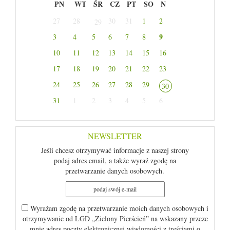
PN
WT
ŚR
CZ
PT
SO
N
27
28
30
31
1
2
29
9
3
4
5
6
7
8
10
11
12
13
14
15
16
17
18
19
20
21
22
23
24
25
26
27
28
29
30
31
1
2
3
4
5
6
NEWSLETTER
Jeśli chcesz otrzymywać informacje z naszej strony
podaj adres email, a także wyraź zgodę na
przetwarzanie danych osobowych.
Wyrażam zgodę na przetwarzanie moich danych osobowych i
otrzymywanie od LGD „Zielony Pierścień” na wskazany przeze
mnie adres poczty elektronicznej wiadomości z treściami o