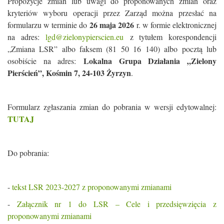
Propozycje zmian lub uwagi do proponowanych zmian oraz
kryteriów wyboru operacji przez Zarząd można przesłać na
26 maja 2026
formularzu w terminie do
r. w formie elektronicznej
na adres:
lgd@zielonypierscien.eu
z tytułem korespondencji
„Zmiana LSR” albo faksem (81 50 16 140) albo pocztą lub
Lokalna Grupa Działania „Zielony
osobiście na adres:
Pierścień”, Kośmin 7, 24-103 Żyrzyn
.
Formularz zgłaszania zmian do pobrania w wersji edytowalnej:
TUTAJ
Do pobrania:
-
tekst LSR 2023-2027 z proponowanymi zmianami
-
Załącznik nr 1 do LSR – Cele i przedsięwzięcia z
proponowanymi zmianami