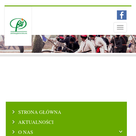
Menu
Toggle
navigati
STRONA GŁÓWNA
AKTUALNOŚCI
O NAS