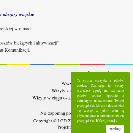
 obszary wiejskie
pejskiej w ramach
sztów bieżących i aktywizacji”.
anu Komunikacji.
Statystyki:
Ta strona korzysta z plików
Wszystkie wizyty:
5288730
cookie. Używając tej strony
Wizyty z ostatnich 30 dni:
93324
wyrażasz zgodę na używanie
plików cookie, zgodnie z
Wizyty w ciągu ostatniego tygodnia:
21195
aktualnymi ustawieniami Twojej
Użytkownicy online:
3
przeglądarki. Możesz dowiedzieć
się więcej w jakim celu są
Nie zapomnij polubić nas na
Facebooku
używane oraz o zmianie ustawień
Copyright © LGD Zielony Pierścień - 2016.
przeglądarki.
Kliknij tutaj »
Projekt i wykonanie - Freeline.
zamknij