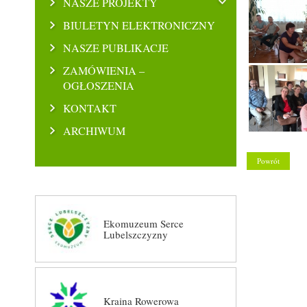
NASZE PROJEKTY
BIULETYN ELEKTRONICZNY
NASZE PUBLIKACJE
ZAMÓWIENIA –
OGŁOSZENIA
KONTAKT
ARCHIWUM
Powrót
Ekomuzeum Serce
Lubelszczyzny
Kraina Rowerowa