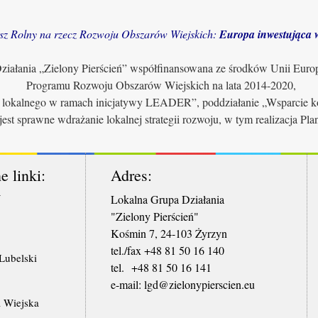
sz Rolny na rzecz Rozwoju Obszarów Wiejskich:
Europa inwestująca w
iałania „Zielony Pierścień” współfinansowana ze środków Unii Euro
Programu Rozwoju Obszarów Wiejskich na lata 2014-2020,
u lokalnego w ramach inicjatywy LEADER”, poddziałanie „Wsparcie ko
jest sprawne wdrażanie lokalnej strategii rozwoju, w tym realizacja Pl
e linki:
Adres:
W
Lokalna Grupa Działania
"Zielony Pierścień"
Kośmin 7, 24-103 Żyrzyn
tel./fax +48 81 50 16 140
ubelski
tel. +48 81 50 16 141
​e-mail: lgd@zielonypierscien.eu
 Wiejska