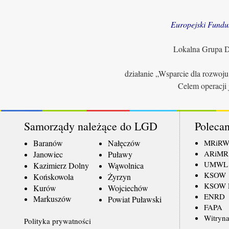
Europejski Fundu
Lokalna Grupa Dz
działanie „Wsparcie dla rozwoj
Celem operacji 
Samorządy należące do LGD
Polecan
Baranów
Nałęczów
MRiR
ARiMR
Janowiec
Puławy
UMWL
Kazimierz Dolny
Wąwolnica
KSOW
Końskowola
Żyrzyn
KSOW L
Kurów
Wojciechów
ENRD
Markuszów
Powiat Puławski
FAPA
Witryna
Polityka prywatności