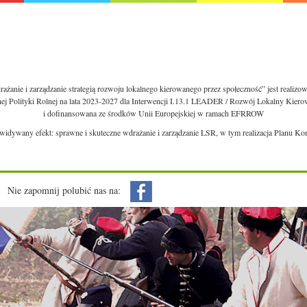
ażanie i zarządzanie strategią rozwoju lokalnego kierowanego przez społeczność” jest realiz
nej Polityki Rolnej na lata 2023-2027 dla Interwencji I.13.1 LEADER / Rozwój Lokalny Kie
i dofinansowana ze środków Unii Europejskiej w ramach EFRROW
ewidywany efekt: sprawne i skuteczne wdrażanie i zarządzanie LSR, w tym realizacja Planu Ko
Nie zapomnij polubić nas na: