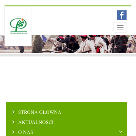
Menu
Toggle
navigati
STRONA GŁÓWNA
AKTUALNOŚCI
O NAS