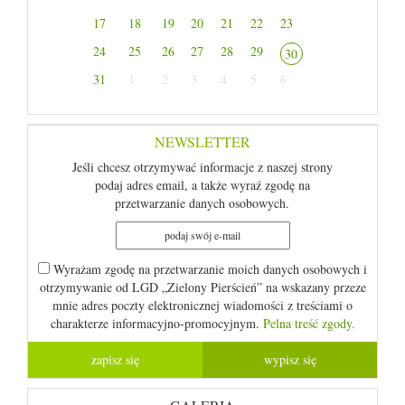
17
18
19
20
21
22
23
24
25
26
27
28
29
30
31
1
2
3
4
5
6
NEWSLETTER
Jeśli chcesz otrzymywać informacje z naszej strony
podaj adres email, a także wyraź zgodę na
przetwarzanie danych osobowych.
Wyrażam zgodę na przetwarzanie moich danych osobowych i
otrzymywanie od LGD „Zielony Pierścień” na wskazany przeze
mnie adres poczty elektronicznej wiadomości z treściami o
charakterze informacyjno-promocyjnym.
Pelna treść zgody.