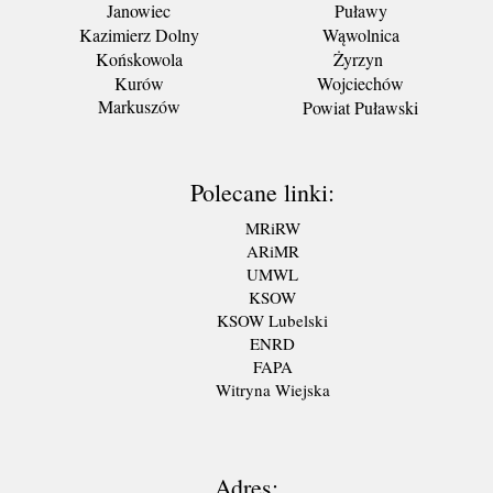
Janowiec
Puławy
Kazimierz Dolny
Wąwolnica
Końskowola
Żyrzyn
Kurów
Wojciechów
Markuszów
Powiat Puławski
Polecane linki:
MRiRW
ARiMR
UMWL
KSOW
KSOW Lubelski
ENRD
FAPA
Witryna Wiejska
Adres: