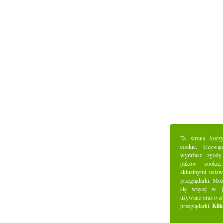
Ta strona korz
cookie. Używaj
wyrażasz zgodę
plików cookie
aktualnymi ustaw
przeglądarki. Mo
się więcej w j
używane oraz o z
przeglądarki.
Klik