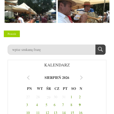
Powrót
KALENDARZ
SIERPIEŃ 2026
PN
WT
ŚR
CZ
PT
SO
N
27
28
30
31
1
2
29
9
3
4
5
6
7
8
10
11
12
13
14
15
16