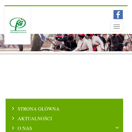
Menu
Toggle
navigati
STRONA GŁÓWNA
AKTUALNOŚCI
O NAS