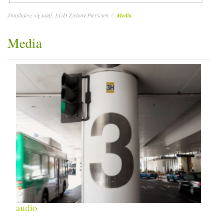
Znajdujesz się tutaj:
LGD Zielony Pierścień
Media
Media
audio