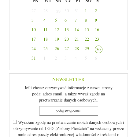
PN
WT
ŚR
CZ
PT
SO
N
27
28
30
31
1
2
29
9
3
4
5
6
7
8
10
11
12
13
14
15
16
17
18
19
20
21
22
23
24
25
26
27
28
29
30
31
1
2
3
4
5
6
NEWSLETTER
Jeśli chcesz otrzymywać informacje z naszej strony
podaj adres email, a także wyraź zgodę na
przetwarzanie danych osobowych.
Wyrażam zgodę na przetwarzanie moich danych osobowych i
otrzymywanie od LGD „Zielony Pierścień” na wskazany przeze
mnie adres poczty elektronicznej wiadomości z treściami o