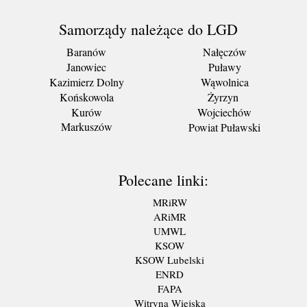
Samorządy należące do LGD
Baranów
Nałęczów
Janowiec
Puławy
Kazimierz Dolny
Wąwolnica
Końskowola
Żyrzyn
Kurów
Wojciechów
Markuszów
Powiat Puławski
Polecane linki:
MRiRW
ARiMR
UMWL
KSOW
KSOW Lubelski
ENRD
FAPA
Witryna Wiejska