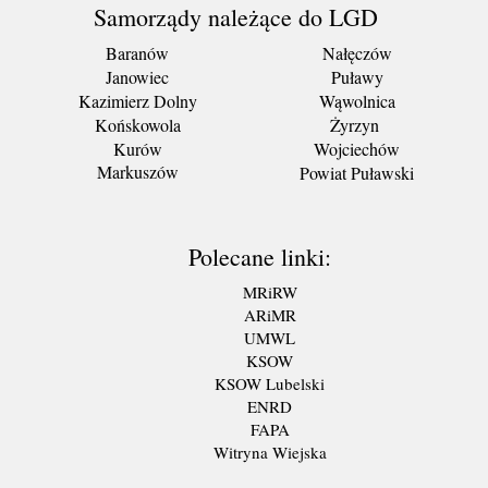
Samorządy należące do LGD
Baranów
Nałęczów
Janowiec
Puławy
Kazimierz Dolny
Wąwolnica
Końskowola
Żyrzyn
Kurów
Wojciechów
Markuszów
Powiat Puławski
Polecane linki:
MRiRW
ARiMR
UMWL
KSOW
KSOW Lubelski
ENRD
FAPA
Witryna Wiejska