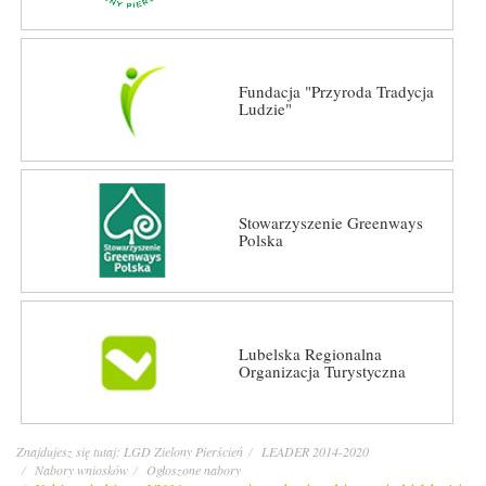
Fundacja "Przyroda Tradycja
Ludzie"
Stowarzyszenie Greenways
Polska
Lubelska Regionalna
Organizacja Turystyczna
Znajdujesz się tutaj:
LGD Zielony Pierścień
LEADER 2014-2020
Nabory wniosków
Ogłoszone nabory