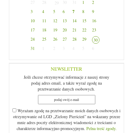
27
28
30
31
1
2
29
7
3
4
5
6
8
9
10
11
12
13
14
15
16
17
18
19
20
21
22
23
24
25
26
27
28
29
30
31
1
2
3
4
5
6
NEWSLETTER
Jeśli chcesz otrzymywać informacje z naszej strony
podaj adres email, a także wyraź zgodę na
przetwarzanie danych osobowych.
Wyrażam zgodę na przetwarzanie moich danych osobowych i
otrzymywanie od LGD „Zielony Pierścień” na wskazany przeze
mnie adres poczty elektronicznej wiadomości z treściami o
charakterze informacyjno-promocyjnym.
Pelna treść zgody.