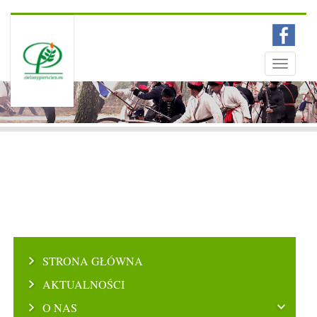
Menu
Toggle
navigati
STRONA GŁÓWNA
AKTUALNOŚCI
O NAS