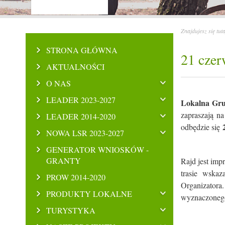
Znajdujesz się tut
STRONA GŁÓWNA
21 czer
AKTUALNOŚCI
O NAS
LEADER 2023-2027
Lokalna Grup
zapraszają n
LEADER 2014-2020
odbędzie się
NOWA LSR 2023-2027
GENERATOR WNIOSKÓW -
GRANTY
Rajd jest imp
trasie wskaz
PROW 2014-2020
Organizator
PRODUKTY LOKALNE
wyznaczonego
TURYSTYKA