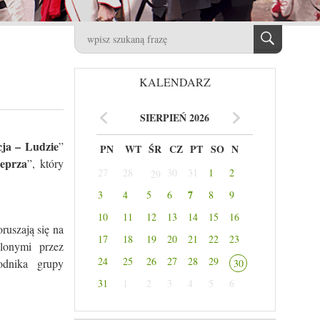
KALENDARZ
SIERPIEŃ 2026
ja – Ludzie
”
PN
WT
ŚR
CZ
PT
SO
N
eprza
”, który
27
28
30
31
1
2
29
7
3
4
5
6
8
9
10
11
12
13
14
15
16
ruszają się na
17
18
19
20
21
22
23
alonymi przez
24
25
26
27
28
29
odnika grupy
30
31
1
2
3
4
5
6