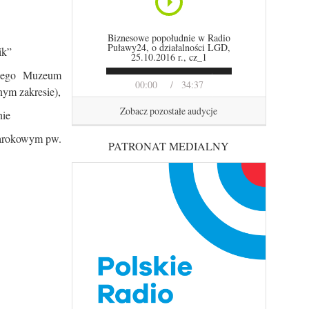
Biznesowe popołudnie w Radio
Puławy24, o działalności LGD,
ik”
25.10.2016 r., cz_1
owego Muzeum
00:00
34:37
nym zakresie),
Zobacz pozostałe audycje
nie
 barokowym pw.
PATRONAT MEDIALNY