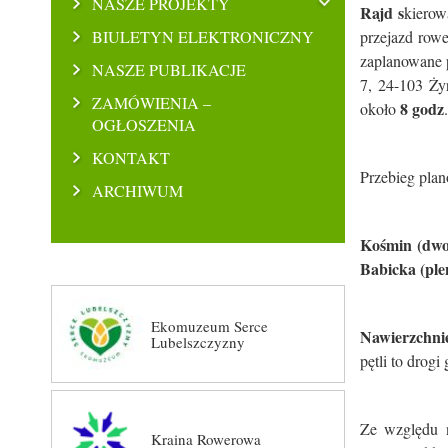
NASZE PROJEKTY
Rajd s
kierow
BIULETYN ELEKTRONICZNY
przejazd rowe
zaplanowane 
NASZE PUBLIKACJE
7, 24-103 Ży
ZAMÓWIENIA –
8 godz
około
.
OGŁOSZENIA
KONTAKT
Przebieg plan
ARCHIWUM
Kośmin (dwo
Babicka (pl
Ekomuzeum Serce
Nawierzchni
Lubelszczyzny
pętli to drog
Ze względu n
Kraina Rowerowa