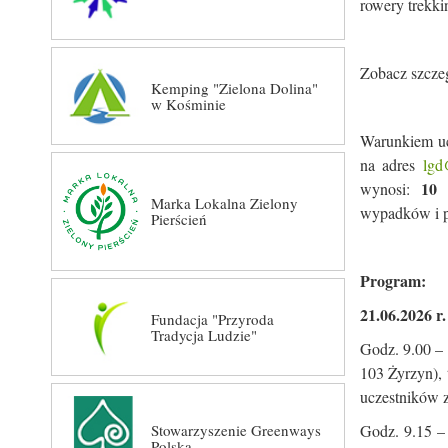
rowery trekki
Zobacz szczeg
Kemping "Zielona Dolina"
w Kośminie
Warunkiem uc
na adres
lgd
10
wynosi:
Marka Lokalna Zielony
wypadków i p
Pierścień
Program:
21.06.2026 r.
Fundacja "Przyroda
Tradycja Ludzie"
Godz. 9.00 –
103 Żyrzyn), 
uczestników z
Stowarzyszenie Greenways
Godz. 9.15 –
Polska