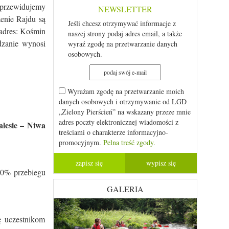
 przewidujemy
NEWSLETTER
zenie Rajdu są
Jeśli chcesz otrzymywać informacje z
adres: Kośmin
naszej strony podaj adres email, a także
dzanie wynosi
wyraź zgodę na przetwarzanie danych
osobowych.
Wyrażam zgodę na przetwarzanie moich
danych osobowych i otrzymywanie od LGD
„Zielony Pierścień” na wskazany przeze mnie
adres poczty elektronicznej wiadomości z
lesie – Niwa
treściami o charakterze informacyjno-
promocyjnym.
Pelna treść zgody.
10% przebiegu
GALERIA
ę uczestnikom