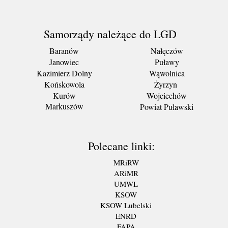
Samorządy należące do LGD
Baranów
Nałęczów
Janowiec
Puławy
Kazimierz Dolny
Wąwolnica
Końskowola
Żyrzyn
Kurów
Wojciechów
Markuszów
Powiat Puławski
Polecane linki:
MRiRW
ARiMR
UMWL
KSOW
KSOW Lubelski
ENRD
FAPA