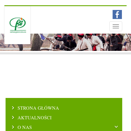
Menu
Toggle
navigati
STRONA GŁÓWNA
AKTUALNOŚCI
O NAS