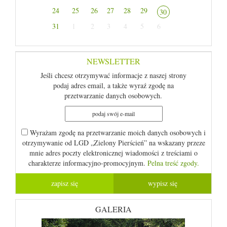
24
25
26
27
28
29
30
31
1
2
3
4
5
6
NEWSLETTER
Jeśli chcesz otrzymywać informacje z naszej strony
podaj adres email, a także wyraź zgodę na
przetwarzanie danych osobowych.
Wyrażam zgodę na przetwarzanie moich danych osobowych i
otrzymywanie od LGD „Zielony Pierścień” na wskazany przeze
mnie adres poczty elektronicznej wiadomości z treściami o
charakterze informacyjno-promocyjnym.
Pelna treść zgody.
GALERIA