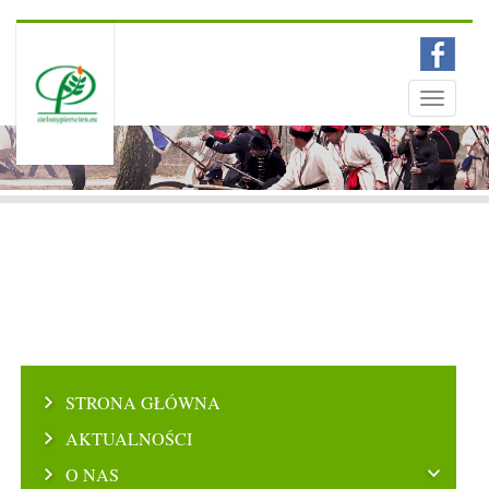
Menu
Toggle
navigati
STRONA GŁÓWNA
AKTUALNOŚCI
O NAS