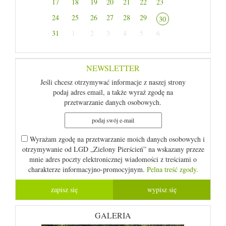
17
18
19
20
21
22
23
24
25
26
27
28
29
30
31
1
2
3
4
5
6
NEWSLETTER
Jeśli chcesz otrzymywać informacje z naszej strony
podaj adres email, a także wyraź zgodę na
przetwarzanie danych osobowych.
Wyrażam zgodę na przetwarzanie moich danych osobowych i
otrzymywanie od LGD „Zielony Pierścień” na wskazany przeze
mnie adres poczty elektronicznej wiadomości z treściami o
charakterze informacyjno-promocyjnym.
Pelna treść zgody.
GALERIA