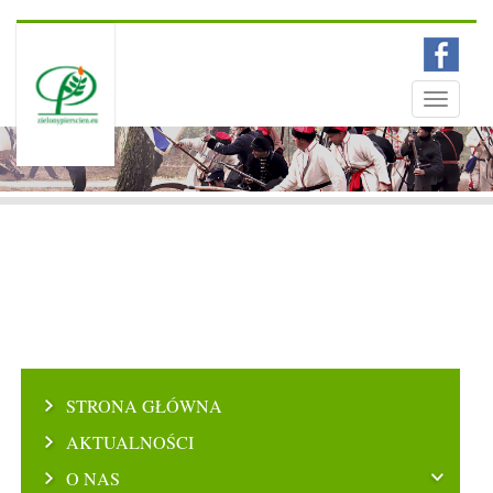
Menu
Toggle
navigati
STRONA GŁÓWNA
AKTUALNOŚCI
O NAS