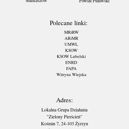
Markuszów
Powiat Puławski
Polecane linki:
MRiRW
ARiMR
UMWL
KSOW
KSOW Lubelski
ENRD
FAPA
Witryna Wiejska
Adres:
Lokalna Grupa Działania
"Zielony Pierścień"
Kośmin 7, 24-103 Żyrzyn