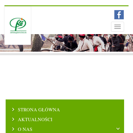
Menu
Toggle
navigati
STRONA GŁÓWNA
AKTUALNOŚCI
O NAS