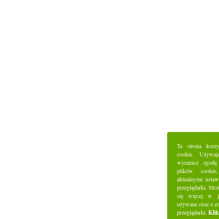
Ta strona korz
cookie. Używaj
wyrażasz zgodę
plików cookie
aktualnymi ustaw
przeglądarki. Mo
się więcej w j
używane oraz o z
przeglądarki.
Klik