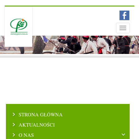
Menu
Toggle
navigati
STRONA GŁÓWNA
AKTUALNOŚCI
O NAS