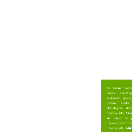
Ta strona korz
cookie. Używaj
wyrażasz zgodę
plików cookie
aktualnymi ustaw
przeglądarki. Mo
się więcej w j
używane oraz o z
przeglądarki.
Klik