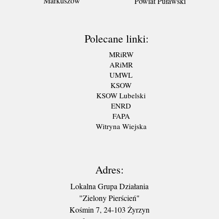
Markuszów
Powiat Puławski
Polecane linki:
MRiRW
ARiMR
UMWL
KSOW
KSOW Lubelski
ENRD
FAPA
Witryna Wiejska
Adres:
Lokalna Grupa Działania
"Zielony Pierścień"
Kośmin 7, 24-103 Żyrzyn