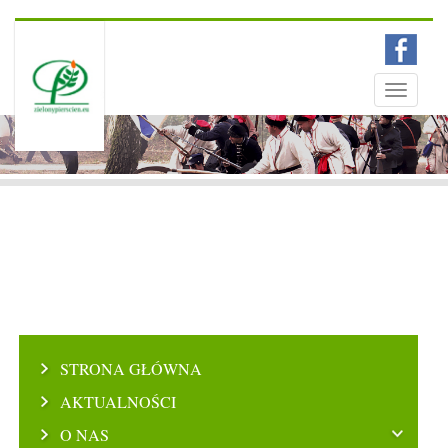
Menu
Toggle
navigati
STRONA GŁÓWNA
AKTUALNOŚCI
O NAS