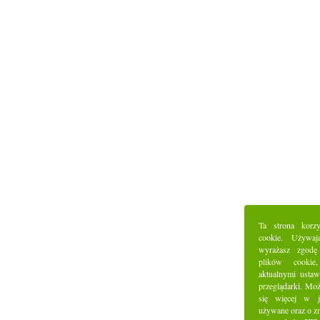
Ta strona korz
cookie. Używaj
wyrażasz zgodę
plików cookie
aktualnymi ustaw
przeglądarki. Mo
się więcej w j
używane oraz o z