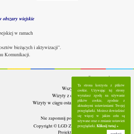
 obszary wiejskie
pejskiej w ramach
sztów bieżących i aktywizacji”.
anu Komunikacji.
Statystyki:
Ta strona korzysta z plików
Wszystkie wizyty:
5287160
cookie. Używając tej strony
Wizyty z ostatnich 30 dni:
92203
wyrażasz zgodę na używanie
plików cookie, zgodnie z
Wizyty w ciągu ostatniego tygodnia:
20656
aktualnymi ustawieniami Twojej
Użytkownicy online:
4
przeglądarki. Możesz dowiedzieć
się więcej w jakim celu są
Nie zapomnij polubić nas na
Facebooku
używane oraz o zmianie ustawień
Copyright © LGD Zielony Pierścień - 2016.
przeglądarki.
Kliknij tutaj »
Projekt i wykonanie - Freeline.
zamknij