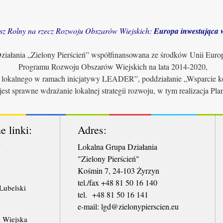
sz Rolny na rzecz Rozwoju Obszarów Wiejskich:
Europa inwestująca w
iałania „Zielony Pierścień” współfinansowana ze środków Unii Euro
Programu Rozwoju Obszarów Wiejskich na lata 2014-2020,
u lokalnego w ramach inicjatywy LEADER”, poddziałanie „Wsparcie ko
jest sprawne wdrażanie lokalnej strategii rozwoju, w tym realizacja Pl
e linki:
Adres:
W
Lokalna Grupa Działania
"Zielony Pierścień"
Kośmin 7, 24-103 Żyrzyn
tel./fax +48 81 50 16 140
ubelski
tel. +48 81 50 16 141
​e-mail: lgd@zielonypierscien.eu
 Wiejska