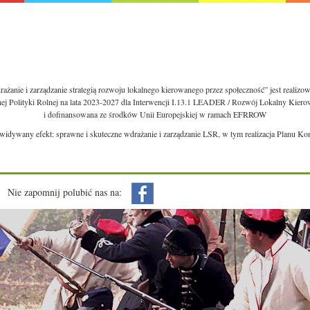
ażanie i zarządzanie strategią rozwoju lokalnego kierowanego przez społeczność” jest realiz
nej Polityki Rolnej na lata 2023-2027 dla Interwencji I.13.1 LEADER / Rozwój Lokalny Kie
i dofinansowana ze środków Unii Europejskiej w ramach EFRROW
ewidywany efekt: sprawne i skuteczne wdrażanie i zarządzanie LSR, w tym realizacja Planu Ko
Nie zapomnij polubić nas na: