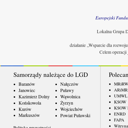
Europejski Fundu
Lokalna Grupa Dz
działanie „Wsparcie dla rozwoj
Celem operacji 
Samorządy należące do LGD
Polecan
Baranów
Nałęczów
MRiR
ARiMR
Janowiec
Puławy
UMWL
Kazimierz Dolny
Wąwolnica
KSOW
Końskowola
Żyrzyn
KSOW L
Kurów
Wojciechów
ENRD
Markuszów
Powiat Puławski
FAPA
Witryna
Polityka prywatności