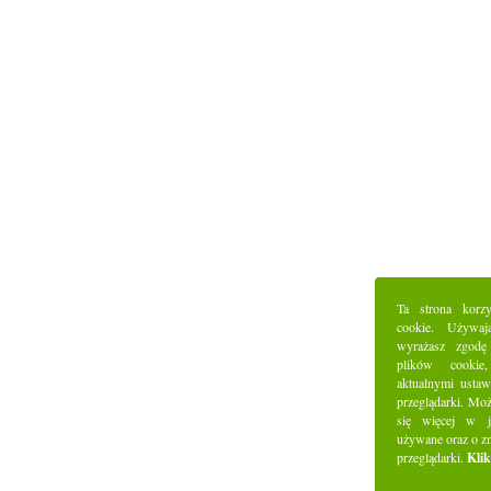
Ta strona korz
cookie. Używaj
wyrażasz zgodę
plików cookie
aktualnymi ustaw
przeglądarki. Mo
się więcej w j
używane oraz o z
przeglądarki.
Klik