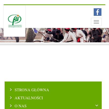
Menu
Toggle
navigati
STRONA GŁÓWNA
AKTUALNOŚCI
O NAS