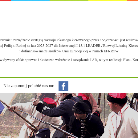
ażanie i zarządzanie strategią rozwoju lokalnego kierowanego przez społeczność” jest realiz
nej Polityki Rolnej na lata 2023-2027 dla Interwencji I.13.1 LEADER / Rozwój Lokalny Kie
i dofinansowana ze środków Unii Europejskiej w ramach EFRROW
ewidywany efekt: sprawne i skuteczne wdrażanie i zarządzanie LSR, w tym realizacja Planu Ko
Nie zapomnij polubić nas na: