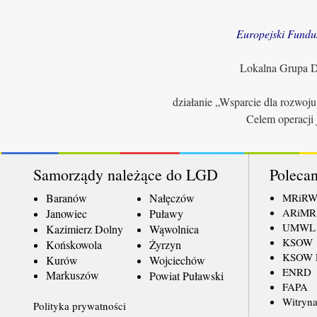
Europejski Fundu
Lokalna Grupa Dz
działanie „Wsparcie dla rozwoj
Celem operacji 
Samorządy należące do LGD
Polecan
Baranów
Nałęczów
MRiR
ARiMR
Janowiec
Puławy
UMWL
Kazimierz Dolny
Wąwolnica
KSOW
Końskowola
Żyrzyn
KSOW L
Kurów
Wojciechów
ENRD
Markuszów
Powiat Puławski
FAPA
Witryna
Polityka prywatności