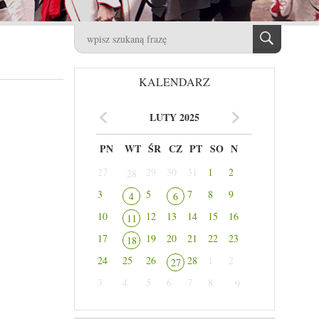
KALENDARZ
LUTY 2025
PN
WT
ŚR
CZ
PT
SO
N
27
29
30
31
1
2
28
3
5
7
8
9
4
6
10
12
13
14
15
16
11
17
19
20
21
22
23
18
24
25
26
28
1
2
27
3
4
5
6
7
8
9