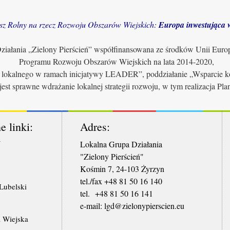
sz Rolny na rzecz Rozwoju Obszarów Wiejskich:
Europa inwestująca w
iałania „Zielony Pierścień” współfinansowana ze środków Unii Euro
Programu Rozwoju Obszarów Wiejskich na lata 2014-2020,
u lokalnego w ramach inicjatywy LEADER”, poddziałanie „Wsparcie ko
jest sprawne wdrażanie lokalnej strategii rozwoju, w tym realizacja Pl
e linki:
Adres:
W
Lokalna Grupa Działania
"Zielony Pierścień"
Kośmin 7, 24-103 Żyrzyn
tel./fax +48 81 50 16 140
ubelski
tel. +48 81 50 16 141
​e-mail: lgd@zielonypierscien.eu
 Wiejska