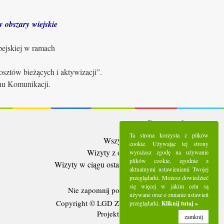
 obszary wiejskie
pejskiej w ramach
sztów bieżących i aktywizacji”.
anu Komunikacji.
Statystyki:
Ta strona korzysta z plików
Wszystkie wizyty:
5287698
cookie. Używając tej strony
Wizyty z ostatnich 30 dni:
92496
wyrażasz zgodę na używanie
plików cookie, zgodnie z
Wizyty w ciągu ostatniego tygodnia:
20785
aktualnymi ustawieniami Twojej
Użytkownicy online:
5
przeglądarki. Możesz dowiedzieć
się więcej w jakim celu są
Nie zapomnij polubić nas na
Facebooku
używane oraz o zmianie ustawień
Copyright © LGD Zielony Pierścień - 2016.
przeglądarki.
Kliknij tutaj »
Projekt i wykonanie - Freeline.
zamknij