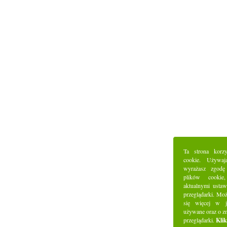
Ta strona korz
cookie. Używaj
wyrażasz zgodę
plików cookie
aktualnymi ustaw
przeglądarki. Mo
się więcej w j
używane oraz o z
przeglądarki.
Klik