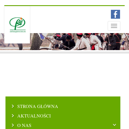
Menu
Toggle
navigati
STRONA GŁÓWNA
AKTUALNOŚCI
O NAS