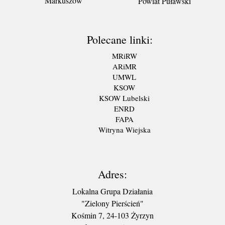
Markuszów
Powiat Puławski
Polecane linki:
MRiRW
ARiMR
UMWL
KSOW
KSOW Lubelski
ENRD
FAPA
Witryna Wiejska
Adres:
Lokalna Grupa Działania
"Zielony Pierścień"
Kośmin 7, 24-103 Żyrzyn