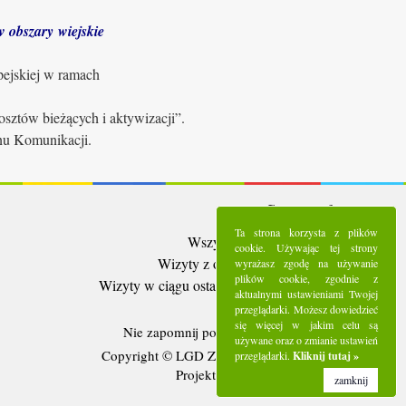
 obszary wiejskie
pejskiej w ramach
sztów bieżących i aktywizacji”.
anu Komunikacji.
Statystyki:
Ta strona korzysta z plików
Wszystkie wizyty:
5286040
cookie. Używając tej strony
Wizyty z ostatnich 30 dni:
91501
wyrażasz zgodę na używanie
plików cookie, zgodnie z
Wizyty w ciągu ostatniego tygodnia:
21962
aktualnymi ustawieniami Twojej
Użytkownicy online:
5
przeglądarki. Możesz dowiedzieć
się więcej w jakim celu są
Nie zapomnij polubić nas na
Facebooku
używane oraz o zmianie ustawień
Copyright © LGD Zielony Pierścień - 2016.
przeglądarki.
Kliknij tutaj »
Projekt i wykonanie - Freeline.
zamknij