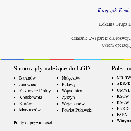
Europejski Fundu
Lokalna Grupa Dz
działanie „Wsparcie dla rozwoj
Celem operacji 
Samorządy należące do LGD
Polecan
Baranów
Nałęczów
MRiR
ARiMR
Janowiec
Puławy
UMWL
Kazimierz Dolny
Wąwolnica
KSOW
Końskowola
Żyrzyn
KSOW L
Kurów
Wojciechów
ENRD
Markuszów
Powiat Puławski
FAPA
Witryna
Polityka prywatności