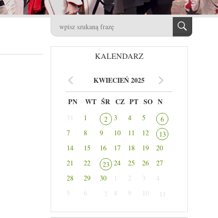
KALENDARZ
KWIECIEŃ 2025
PN
WT
ŚR
CZ
PT
SO
N
31
1
3
4
5
2
6
7
8
9
10
11
12
13
14
15
16
17
18
19
20
21
22
24
25
26
27
23
28
29
30
1
2
3
4
5
6
8
9
10
7
11