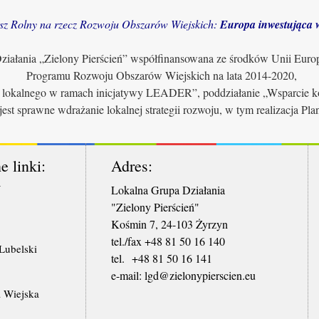
sz Rolny na rzecz Rozwoju Obszarów Wiejskich:
Europa inwestująca w
iałania „Zielony Pierścień” współfinansowana ze środków Unii Euro
Programu Rozwoju Obszarów Wiejskich na lata 2014-2020,
u lokalnego w ramach inicjatywy LEADER”, poddziałanie „Wsparcie ko
jest sprawne wdrażanie lokalnej strategii rozwoju, w tym realizacja Pl
e linki:
Adres:
W
Lokalna Grupa Działania
"Zielony Pierścień"
Kośmin 7, 24-103 Żyrzyn
tel./fax +48 81 50 16 140
ubelski
tel. +48 81 50 16 141
​e-mail: lgd@zielonypierscien.eu
 Wiejska