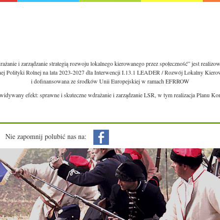
ażanie i zarządzanie strategią rozwoju lokalnego kierowanego przez społeczność” jest realiz
nej Polityki Rolnej na lata 2023-2027 dla Interwencji I.13.1 LEADER / Rozwój Lokalny Kie
i dofinansowana ze środków Unii Europejskiej w ramach EFRROW
ewidywany efekt: sprawne i skuteczne wdrażanie i zarządzanie LSR, w tym realizacja Planu Ko
Nie zapomnij polubić nas na: