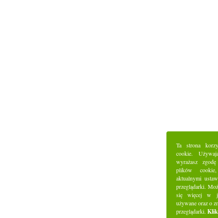
Ta strona korz
cookie. Używaj
wyrażasz zgodę
plików cookie
aktualnymi ustaw
przeglądarki. Mo
się więcej w j
używane oraz o z
przeglądarki.
Klik