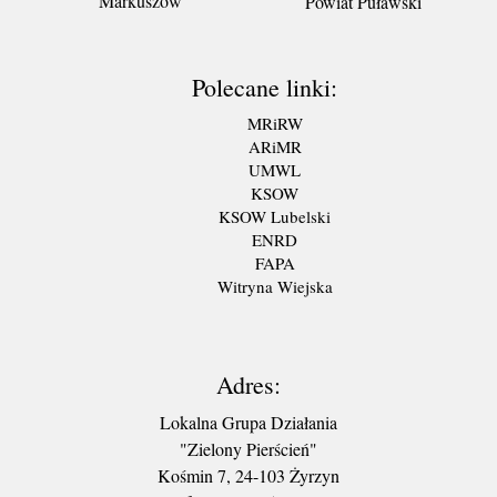
Markuszów
Powiat Puławski
Polecane linki:
MRiRW
ARiMR
UMWL
KSOW
KSOW Lubelski
ENRD
FAPA
Witryna Wiejska
Adres:
Lokalna Grupa Działania
"Zielony Pierścień"
Kośmin 7, 24-103 Żyrzyn