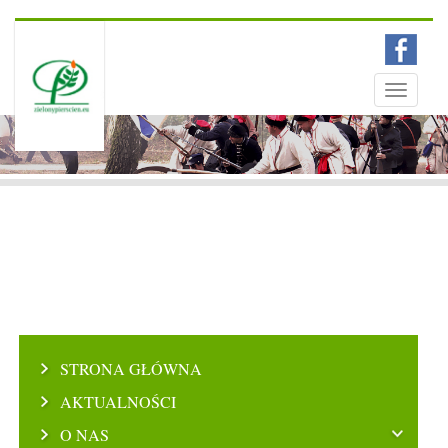
Menu
Toggle
navigati
STRONA GŁÓWNA
AKTUALNOŚCI
O NAS