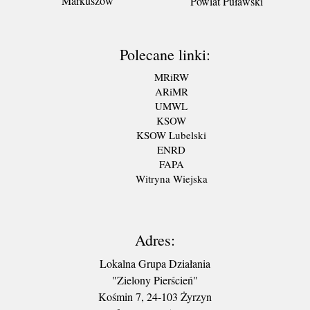
Markuszów
Powiat Puławski
Polecane linki:
MRiRW
ARiMR
UMWL
KSOW
KSOW Lubelski
ENRD
FAPA
Witryna Wiejska
Adres:
Lokalna Grupa Działania
"Zielony Pierścień"
Kośmin 7, 24-103 Żyrzyn