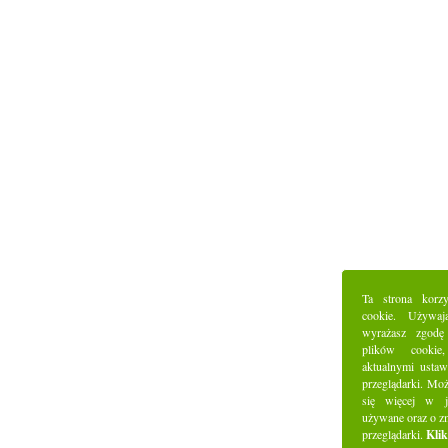
Ta strona korz
cookie. Używaj
wyrażasz zgodę
plików cookie
aktualnymi ustaw
przeglądarki. Mo
się więcej w j
używane oraz o z
przeglądarki.
Klik