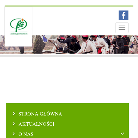
Menu
Toggle
navigati
STRONA GŁÓWNA
AKTUALNOŚCI
O NAS