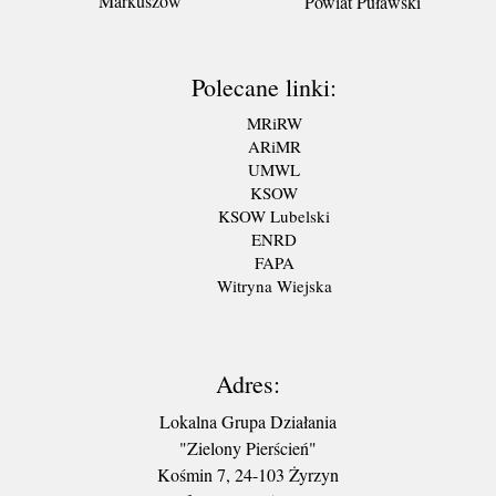
Markuszów
Powiat Puławski
Polecane linki:
MRiRW
ARiMR
UMWL
KSOW
KSOW Lubelski
ENRD
FAPA
Witryna Wiejska
Adres:
Lokalna Grupa Działania
"Zielony Pierścień"
Kośmin 7, 24-103 Żyrzyn