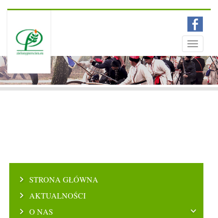
Menu
Toggle
navigati
STRONA GŁÓWNA
AKTUALNOŚCI
O NAS