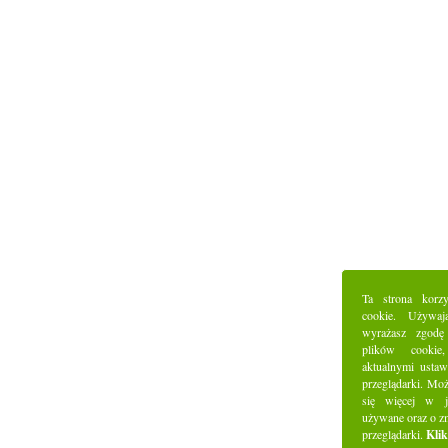
Ta strona korz
cookie. Używaj
wyrażasz zgodę
plików cookie
aktualnymi ustaw
przeglądarki. Mo
się więcej w j
używane oraz o z
przeglądarki.
Klik