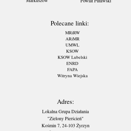
Markuszów
Powiat Puławski
Polecane linki:
MRiRW
ARiMR
UMWL
KSOW
KSOW Lubelski
ENRD
FAPA
Witryna Wiejska
Adres:
Lokalna Grupa Działania
"Zielony Pierścień"
Kośmin 7, 24-103 Żyrzyn