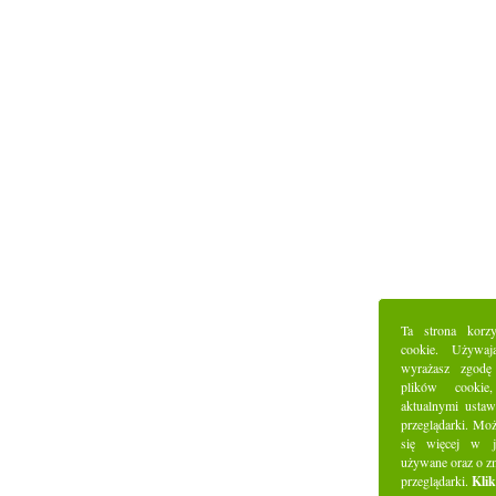
Ta strona korz
cookie. Używaj
wyrażasz zgodę
plików cookie
aktualnymi ustaw
przeglądarki. Mo
się więcej w j
używane oraz o z
przeglądarki.
Klik