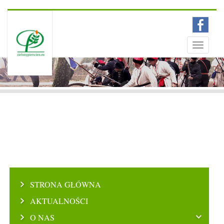
Menu
Toggle
navigati
STRONA GŁÓWNA
AKTUALNOŚCI
O NAS