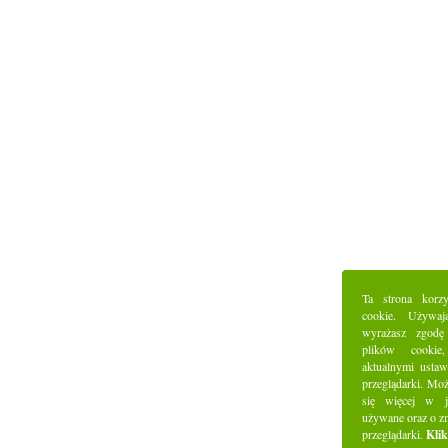
Ta strona korz
cookie. Używaj
wyrażasz zgodę
plików cookie
aktualnymi ustaw
przeglądarki. Mo
się więcej w j
używane oraz o z
przeglądarki.
Klik