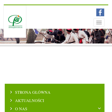
Menu
Toggle
navigati
STRONA GŁÓWNA
AKTUALNOŚCI
O NAS