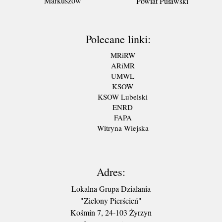
Markuszów
Powiat Puławski
Polecane linki:
MRiRW
ARiMR
UMWL
KSOW
KSOW Lubelski
ENRD
FAPA
Witryna Wiejska
Adres:
Lokalna Grupa Działania
"Zielony Pierścień"
Kośmin 7, 24-103 Żyrzyn