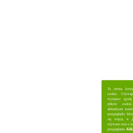
Ta strona korz
cookie. Używaj
wyrażasz zgodę
plików cookie
aktualnymi ustaw
przeglądarki. Mo
się więcej w j
używane oraz o z
przeglądarki.
Klik