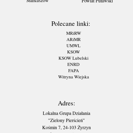
Markuszów
Powiat Puławski
Polecane linki:
MRiRW
ARiMR
UMWL
KSOW
KSOW Lubelski
ENRD
FAPA
Witryna Wiejska
Adres:
Lokalna Grupa Działania
"Zielony Pierścień"
Kośmin 7, 24-103 Żyrzyn