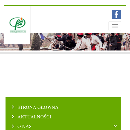
Menu
Toggle
navigati
STRONA GŁÓWNA
AKTUALNOŚCI
O NAS