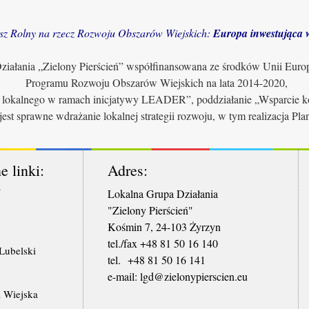
sz Rolny na rzecz Rozwoju Obszarów Wiejskich:
Europa inwestująca w
iałania „Zielony Pierścień” współfinansowana ze środków Unii Euro
Programu Rozwoju Obszarów Wiejskich na lata 2014-2020,
u lokalnego w ramach inicjatywy LEADER”, poddziałanie „Wsparcie ko
jest sprawne wdrażanie lokalnej strategii rozwoju, w tym realizacja Pl
e linki:
Adres:
W
Lokalna Grupa Działania
"Zielony Pierścień"
Kośmin 7, 24-103 Żyrzyn
tel./fax +48 81 50 16 140
ubelski
tel. +48 81 50 16 141
​e-mail: lgd@zielonypierscien.eu
 Wiejska