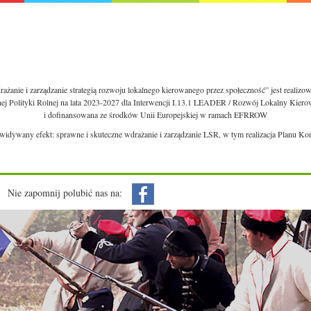
ażanie i zarządzanie strategią rozwoju lokalnego kierowanego przez społeczność” jest realiz
nej Polityki Rolnej na lata 2023-2027 dla Interwencji I.13.1 LEADER / Rozwój Lokalny Kie
i dofinansowana ze środków Unii Europejskiej w ramach EFRROW
ewidywany efekt: sprawne i skuteczne wdrażanie i zarządzanie LSR, w tym realizacja Planu Ko
Nie zapomnij polubić nas na: