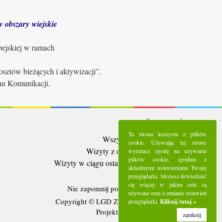
 obszary wiejskie
pejskiej w ramach
sztów bieżących i aktywizacji”.
anu Komunikacji.
Statystyki:
Ta strona korzysta z plików
Wszystkie wizyty:
5293321
cookie. Używając tej strony
Wizyty z ostatnich 30 dni:
96525
wyrażasz zgodę na używanie
plików cookie, zgodnie z
Wizyty w ciągu ostatniego tygodnia:
23530
aktualnymi ustawieniami Twojej
Użytkownicy online:
4
przeglądarki. Możesz dowiedzieć
się więcej w jakim celu są
Nie zapomnij polubić nas na
Facebooku
używane oraz o zmianie ustawień
Copyright © LGD Zielony Pierścień - 2016.
przeglądarki.
Kliknij tutaj »
Projekt i wykonanie - Freeline.
zamknij