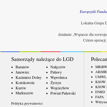
Europejski Fundu
Lokalna Grupa Dz
działanie „Wsparcie dla rozwoj
Celem operacji 
Samorządy należące do LGD
Polecan
Baranów
Nałęczów
MRiR
ARiMR
Janowiec
Puławy
UMWL
Kazimierz Dolny
Wąwolnica
KSOW
Końskowola
Żyrzyn
KSOW L
Kurów
Wojciechów
ENRD
Markuszów
Powiat Puławski
FAPA
Witryna
Polityka prywatności