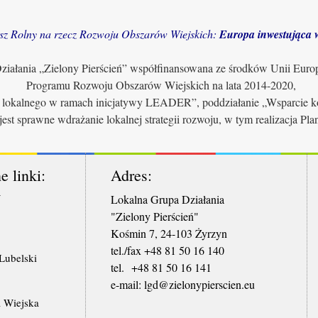
sz Rolny na rzecz Rozwoju Obszarów Wiejskich:
Europa inwestująca w
iałania „Zielony Pierścień” współfinansowana ze środków Unii Euro
Programu Rozwoju Obszarów Wiejskich na lata 2014-2020,
u lokalnego w ramach inicjatywy LEADER”, poddziałanie „Wsparcie ko
jest sprawne wdrażanie lokalnej strategii rozwoju, w tym realizacja Pl
e linki:
Adres:
W
Lokalna Grupa Działania
"Zielony Pierścień"
Kośmin 7, 24-103 Żyrzyn
tel./fax +48 81 50 16 140
ubelski
tel. +48 81 50 16 141
​e-mail: lgd@zielonypierscien.eu
 Wiejska