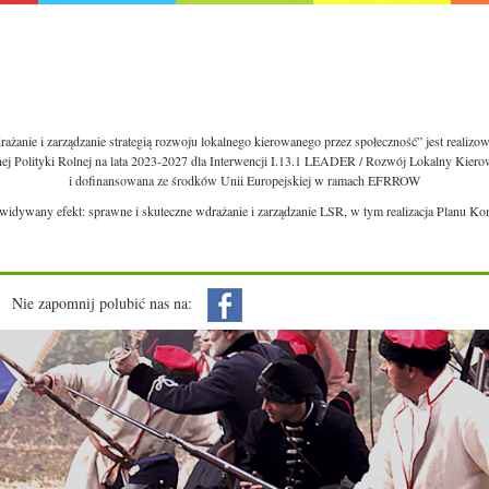
ażanie i zarządzanie strategią rozwoju lokalnego kierowanego przez społeczność” jest realiz
nej Polityki Rolnej na lata 2023-2027 dla Interwencji I.13.1 LEADER / Rozwój Lokalny Kie
i dofinansowana ze środków Unii Europejskiej w ramach EFRROW
ewidywany efekt: sprawne i skuteczne wdrażanie i zarządzanie LSR, w tym realizacja Planu Ko
Nie zapomnij polubić nas na: