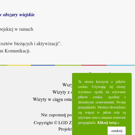
 obszary wiejskie
pejskiej w ramach
sztów bieżących i aktywizacji”.
anu Komunikacji.
Statystyki:
Ta strona korzysta z plików
Wszystkie wizyty:
5290541
cookie. Używając tej strony
Wizyty z ostatnich 30 dni:
94515
wyrażasz zgodę na używanie
plików cookie, zgodnie z
Wizyty w ciągu ostatniego tygodnia:
21769
aktualnymi ustawieniami Twojej
Użytkownicy online:
9
przeglądarki. Możesz dowiedzieć
się więcej w jakim celu są
Nie zapomnij polubić nas na
Facebooku
używane oraz o zmianie ustawień
Copyright © LGD Zielony Pierścień - 2016.
przeglądarki.
Kliknij tutaj »
Projekt i wykonanie - Freeline.
zamknij