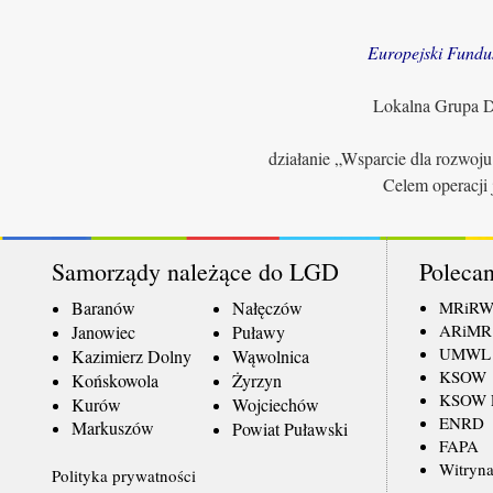
Europejski Fundu
Lokalna Grupa Dz
działanie „Wsparcie dla rozwoj
Celem operacji 
Samorządy należące do LGD
Polecan
Baranów
Nałęczów
MRiR
ARiMR
Janowiec
Puławy
UMWL
Kazimierz Dolny
Wąwolnica
KSOW
Końskowola
Żyrzyn
KSOW L
Kurów
Wojciechów
ENRD
Markuszów
Powiat Puławski
FAPA
Witryna
Polityka prywatności