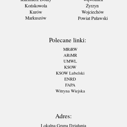
Końskowola
Żyrzyn
Kurów
Wojciechów
Markuszów
Powiat Puławski
Polecane linki:
MRiRW
ARiMR
UMWL
KSOW
KSOW Lubelski
ENRD
FAPA
Witryna Wiejska
Adres:
Lokalna Grupa Działania