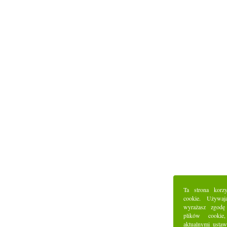
Ta strona korz
cookie. Używaj
wyrażasz zgodę
plików cookie
aktualnymi ustaw