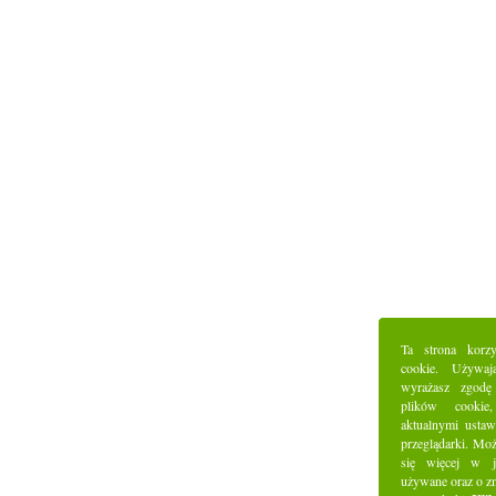
Ta strona korz
cookie. Używaj
wyrażasz zgodę
plików cookie
aktualnymi ustaw
przeglądarki. Mo
się więcej w j
używane oraz o z