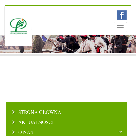
Menu
Toggle
navigati
STRONA GŁÓWNA
AKTUALNOŚCI
O NAS