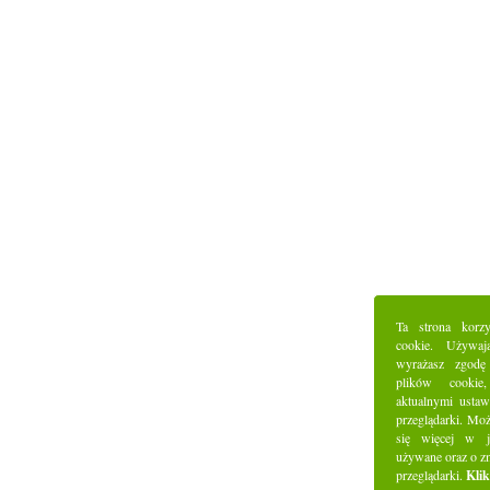
Ta strona korz
cookie. Używaj
wyrażasz zgodę
plików cookie
aktualnymi ustaw
przeglądarki. Mo
się więcej w j
używane oraz o z
przeglądarki.
Klik