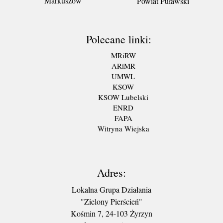
Markuszów
Powiat Puławski
Polecane linki:
MRiRW
ARiMR
UMWL
KSOW
KSOW Lubelski
ENRD
FAPA
Witryna Wiejska
Adres:
Lokalna Grupa Działania
"Zielony Pierścień"
Kośmin 7, 24-103 Żyrzyn