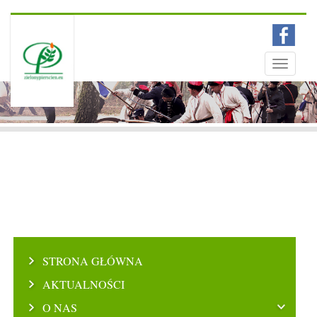
Menu
Toggle
navigati
STRONA GŁÓWNA
AKTUALNOŚCI
O NAS