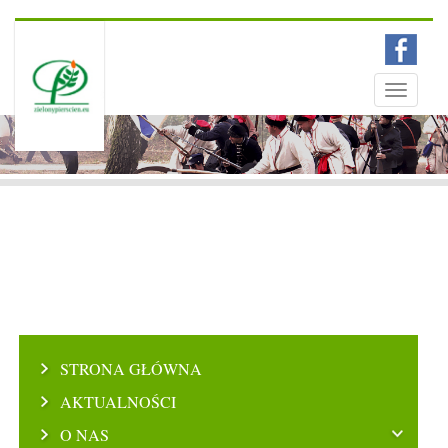
Menu
Toggle
navigati
STRONA GŁÓWNA
AKTUALNOŚCI
O NAS