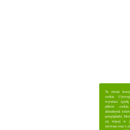
Ta strona korz
cookie. Używaj
wyrażasz zgodę
plików cookie
aktualnymi ustaw
przeglądarki. Mo
się więcej w j
używane oraz o z