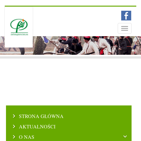
Menu
Toggle
navigati
STRONA GŁÓWNA
AKTUALNOŚCI
O NAS