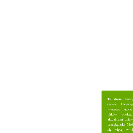
Ta strona korz
cookie. Używaj
wyrażasz zgodę
plików cookie
aktualnymi ustaw
przeglądarki. Mo
się więcej w j