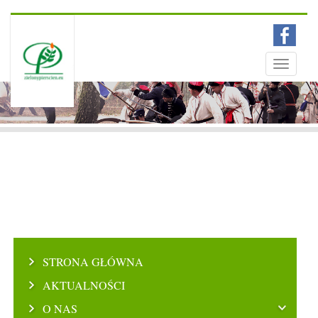
Menu
Toggle
navigati
STRONA GŁÓWNA
AKTUALNOŚCI
O NAS