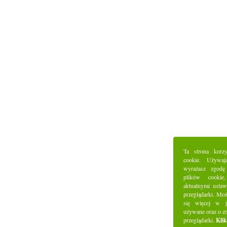
Ta strona korz
cookie. Używaj
wyrażasz zgodę
plików cookie
aktualnymi ustaw
przeglądarki. Mo
się więcej w j
używane oraz o z
przeglądarki.
Klik