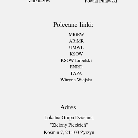
Markuszów
Powiat Puławski
Polecane linki:
MRiRW
ARiMR
UMWL
KSOW
KSOW Lubelski
ENRD
FAPA
Witryna Wiejska
Adres:
Lokalna Grupa Działania
"Zielony Pierścień"
Kośmin 7, 24-103 Żyrzyn