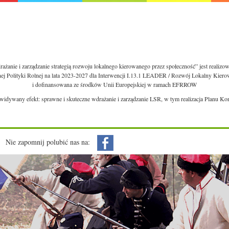
ażanie i zarządzanie strategią rozwoju lokalnego kierowanego przez społeczność” jest realiz
nej Polityki Rolnej na lata 2023-2027 dla Interwencji I.13.1 LEADER / Rozwój Lokalny Kie
i dofinansowana ze środków Unii Europejskiej w ramach EFRROW
ewidywany efekt: sprawne i skuteczne wdrażanie i zarządzanie LSR, w tym realizacja Planu Ko
Nie zapomnij polubić nas na: