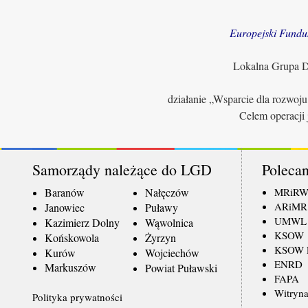
Europejski Fundu
Lokalna Grupa Dz
działanie „Wsparcie dla rozwoj
Celem operacji 
Samorządy należące do LGD
Polecan
Baranów
Nałęczów
MRiR
ARiMR
Janowiec
Puławy
UMWL
Kazimierz Dolny
Wąwolnica
KSOW
Końskowola
Żyrzyn
KSOW L
Kurów
Wojciechów
ENRD
Markuszów
Powiat Puławski
FAPA
Witryna
Polityka prywatności