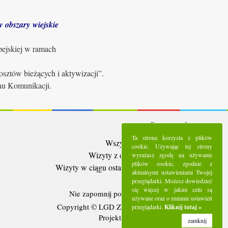
 obszary wiejskie
pejskiej w ramach
sztów bieżących i aktywizacji”.
anu Komunikacji.
Statystyki:
Ta strona korzysta z plików
Wszystkie wizyty:
5284769
cookie. Używając tej strony
Wizyty z ostatnich 30 dni:
90996
wyrażasz zgodę na używanie
plików cookie, zgodnie z
Wizyty w ciągu ostatniego tygodnia:
25163
aktualnymi ustawieniami Twojej
Użytkownicy online:
7
przeglądarki. Możesz dowiedzieć
się więcej w jakim celu są
Nie zapomnij polubić nas na
Facebooku
używane oraz o zmianie ustawień
Copyright © LGD Zielony Pierścień - 2016.
przeglądarki.
Kliknij tutaj »
Projekt i wykonanie - Freeline.
zamknij