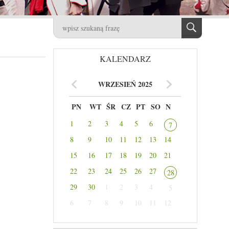
KALENDARZ
WRZESIEŃ 2025
PN
WT
ŚR
CZ
PT
SO
N
1
2
3
4
5
6
7
8
9
10
11
12
13
14
15
16
17
18
19
20
21
22
23
24
25
26
27
28
29
30
1
2
3
4
5
6
7
8
9
10
11
12