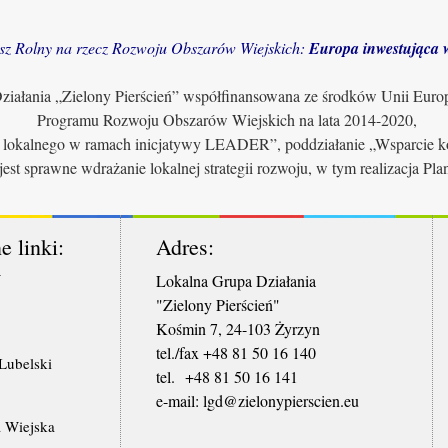
sz Rolny na rzecz Rozwoju Obszarów Wiejskich:
Europa inwestująca w
iałania „Zielony Pierścień” współfinansowana ze środków Unii Euro
Programu Rozwoju Obszarów Wiejskich na lata 2014-2020,
u lokalnego w ramach inicjatywy LEADER”, poddziałanie „Wsparcie ko
jest sprawne wdrażanie lokalnej strategii rozwoju, w tym realizacja Pl
e linki:
Adres:
W
Lokalna Grupa Działania
"Zielony Pierścień"
Kośmin 7, 24-103 Żyrzyn
tel./fax +48 81 50 16 140
ubelski
tel. +48 81 50 16 141
​e-mail: lgd@zielonypierscien.eu
 Wiejska