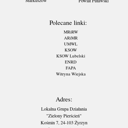
Markuszów
Powiat Puławski
Polecane linki:
MRiRW
ARiMR
UMWL
KSOW
KSOW Lubelski
ENRD
FAPA
Witryna Wiejska
Adres:
Lokalna Grupa Działania
"Zielony Pierścień"
Kośmin 7, 24-103 Żyrzyn