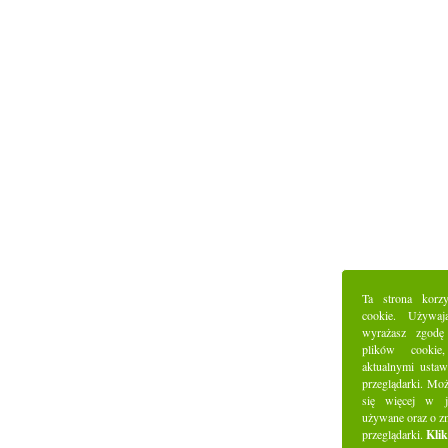
Ta strona korz
cookie. Używaj
wyrażasz zgodę
plików cookie
aktualnymi ustaw
przeglądarki. Mo
się więcej w j
używane oraz o z
przeglądarki.
Klik