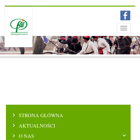
Menu
Toggle
navigati
STRONA GŁÓWNA
AKTUALNOŚCI
O NAS