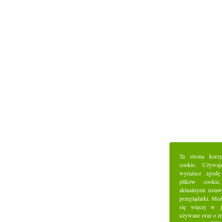
Ta strona korz
cookie. Używaj
wyrażasz zgodę
plików cookie
aktualnymi ustaw
przeglądarki. Mo
się więcej w j
używane oraz o z