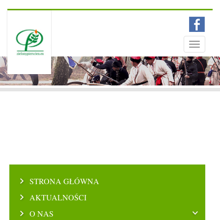
Menu
Toggle
navigati
STRONA GŁÓWNA
AKTUALNOŚCI
O NAS