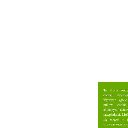
Ta strona korz
cookie. Używaj
wyrażasz zgodę
plików cookie
aktualnymi ustaw
przeglądarki. Mo
się więcej w j
używane oraz o z