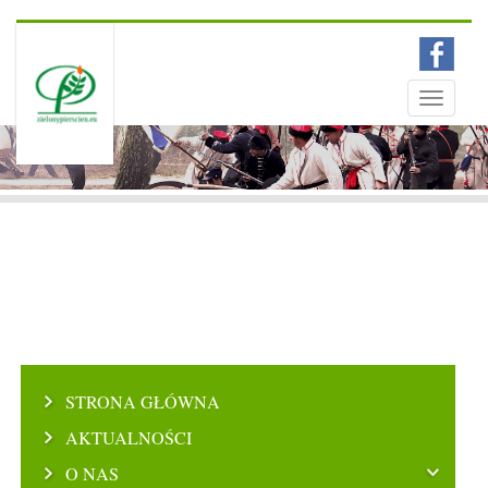
Menu
Toggle
navigati
STRONA GŁÓWNA
AKTUALNOŚCI
O NAS