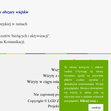
 obszary wiejskie
pejskiej w ramach
sztów bieżących i aktywizacji”.
anu Komunikacji.
Statystyki:
Ta strona korzysta z plików
Wszystkie wizyty:
5288647
cookie. Używając tej strony
Wizyty z ostatnich 30 dni:
93267
wyrażasz zgodę na używanie
plików cookie, zgodnie z
Wizyty w ciągu ostatniego tygodnia:
21142
aktualnymi ustawieniami Twojej
Użytkownicy online:
14
przeglądarki. Możesz dowiedzieć
się więcej w jakim celu są
Nie zapomnij polubić nas na
Facebooku
używane oraz o zmianie ustawień
Copyright © LGD Zielony Pierścień - 2016.
przeglądarki.
Kliknij tutaj »
Projekt i wykonanie - Freeline.
zamknij