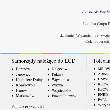
Europejski Fundu
Lokalna Grupa Dz
działanie „Wsparcie dla rozwoj
Celem operacji 
Samorządy należące do LGD
Polecan
Baranów
Nałęczów
MRiR
ARiMR
Janowiec
Puławy
UMWL
Kazimierz Dolny
Wąwolnica
KSOW
Końskowola
Żyrzyn
KSOW L
Kurów
Wojciechów
ENRD
Markuszów
Powiat Puławski
FAPA
Witryna
Polityka prywatności