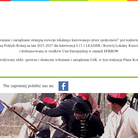
ażanie i zarządzanie strategią rozwoju lokalnego kierowanego przez społeczność” jest realiz
nej Polityki Rolnej na lata 2023-2027 dla Interwencji I.13.1 LEADER / Rozwój Lokalny Kie
i dofinansowana ze środków Unii Europejskiej w ramach EFRROW
ewidywany efekt: sprawne i skuteczne wdrażanie i zarządzanie LSR, w tym realizacja Planu Ko
Nie zapomnij polubić nas na: