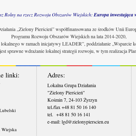
sz Rolny na rzecz Rozwoju Obszarów Wiejskich:
Europa inwestująca w
iałania „Zielony Pierścień” współfinansowana ze środków Unii Euro
Programu Rozwoju Obszarów Wiejskich na lata 2014-2020,
u lokalnego w ramach inicjatywy LEADER”, poddziałanie „Wsparcie ko
jest sprawne wdrażanie lokalnej strategii rozwoju, w tym realizacja Pl
e linki:
Adres:
W
Lokalna Grupa Działania
"Zielony Pierścień"
Kośmin 7, 24-103 Żyrzyn
tel./fax +48 81 50 16 140
ubelski
tel. +48 81 50 16 141
​e-mail: lgd@zielonypierscien.eu
 Wiejska