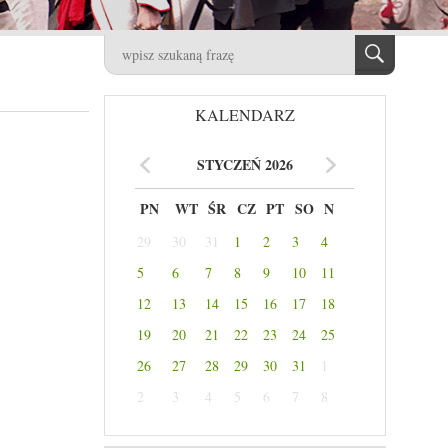
KALENDARZ
STYCZEŃ 2026
PN
WT
ŚR
CZ
PT
SO
N
29
30
31
1
2
3
4
5
6
7
8
9
10
11
12
13
14
15
16
17
18
19
20
21
22
23
24
25
26
27
28
29
30
31
1
2
3
4
5
6
7
8