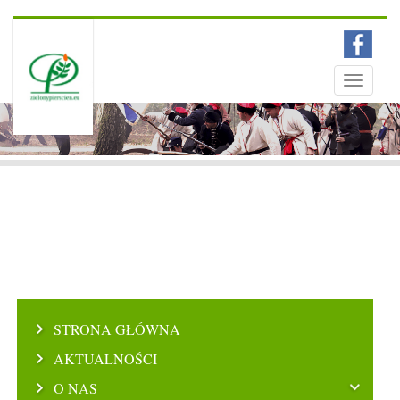
Menu
Toggle
navigati
STRONA GŁÓWNA
AKTUALNOŚCI
O NAS