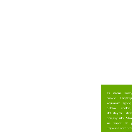
Ta strona korz
cookie. Używaj
wyrażasz zgodę
plików cookie
aktualnymi ustaw
przeglądarki. Mo
się więcej w j
używane oraz o z