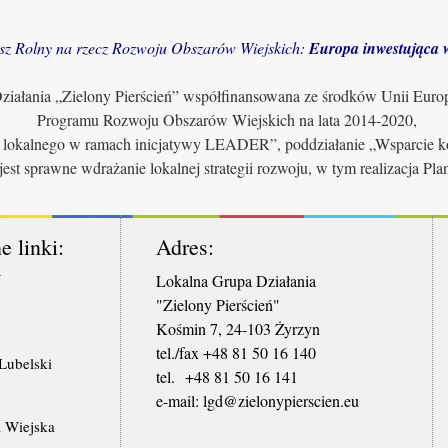
sz Rolny na rzecz Rozwoju Obszarów Wiejskich:
Europa inwestująca w
iałania „Zielony Pierścień” współfinansowana ze środków Unii Euro
Programu Rozwoju Obszarów Wiejskich na lata 2014-2020,
u lokalnego w ramach inicjatywy LEADER”, poddziałanie „Wsparcie ko
jest sprawne wdrażanie lokalnej strategii rozwoju, w tym realizacja Pl
e linki:
Adres:
W
Lokalna Grupa Działania
"Zielony Pierścień"
Kośmin 7, 24-103 Żyrzyn
tel./fax +48 81 50 16 140
ubelski
tel. +48 81 50 16 141
​e-mail: lgd@zielonypierscien.eu
 Wiejska