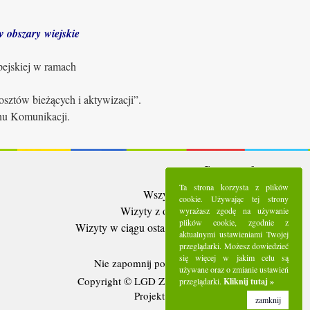
 obszary wiejskie
pejskiej w ramach
sztów bieżących i aktywizacji”.
anu Komunikacji.
Statystyki:
Ta strona korzysta z plików
Wszystkie wizyty:
5286568
cookie. Używając tej strony
Wizyty z ostatnich 30 dni:
91797
wyrażasz zgodę na używanie
plików cookie, zgodnie z
Wizyty w ciągu ostatniego tygodnia:
20478
aktualnymi ustawieniami Twojej
Użytkownicy online:
6
przeglądarki. Możesz dowiedzieć
się więcej w jakim celu są
Nie zapomnij polubić nas na
Facebooku
używane oraz o zmianie ustawień
Copyright © LGD Zielony Pierścień - 2016.
przeglądarki.
Kliknij tutaj »
Projekt i wykonanie - Freeline.
zamknij