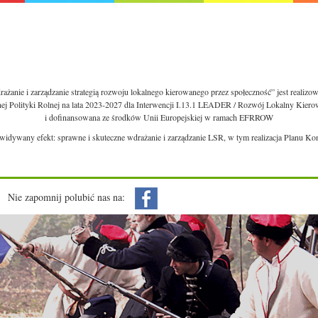
ażanie i zarządzanie strategią rozwoju lokalnego kierowanego przez społeczność” jest realiz
nej Polityki Rolnej na lata 2023-2027 dla Interwencji I.13.1 LEADER / Rozwój Lokalny Kie
i dofinansowana ze środków Unii Europejskiej w ramach EFRROW
ewidywany efekt: sprawne i skuteczne wdrażanie i zarządzanie LSR, w tym realizacja Planu Ko
Nie zapomnij polubić nas na: