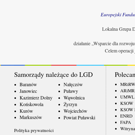
Europejski Fundu
Lokalna Grupa Dz
działanie „Wsparcie dla rozwoj
Celem operacji 
Samorządy należące do LGD
Polecan
Baranów
Nałęczów
MRiR
ARiMR
Janowiec
Puławy
UMWL
Kazimierz Dolny
Wąwolnica
KSOW
Końskowola
Żyrzyn
KSOW L
Kurów
Wojciechów
ENRD
Markuszów
Powiat Puławski
FAPA
Witryna
Polityka prywatności