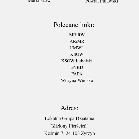
Markuszów
Powiat Puławski
Polecane linki:
MRiRW
ARiMR
UMWL
KSOW
KSOW Lubelski
ENRD
FAPA
Witryna Wiejska
Adres:
Lokalna Grupa Działania
"Zielony Pierścień"
Kośmin 7, 24-103 Żyrzyn