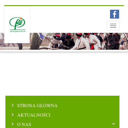
Menu
Toggle
navigati
STRONA GŁÓWNA
AKTUALNOŚCI
O NAS