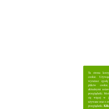
Ta strona korz
cookie. Używaj
wyrażasz zgodę
plików cookie
aktualnymi ustaw
przeglądarki. Mo
się więcej w j
używane oraz o z
przeglądarki.
Klik