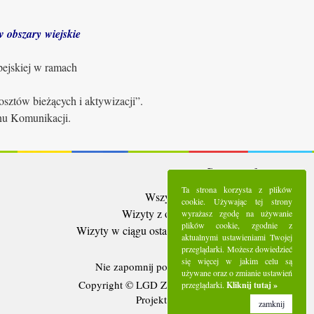
 obszary wiejskie
pejskiej w ramach
sztów bieżących i aktywizacji”.
anu Komunikacji.
Statystyki:
Ta strona korzysta z plików
Wszystkie wizyty:
5289646
cookie. Używając tej strony
Wizyty z ostatnich 30 dni:
93900
wyrażasz zgodę na używanie
plików cookie, zgodnie z
Wizyty w ciągu ostatniego tygodnia:
21278
aktualnymi ustawieniami Twojej
Użytkownicy online:
3
przeglądarki. Możesz dowiedzieć
się więcej w jakim celu są
Nie zapomnij polubić nas na
Facebooku
używane oraz o zmianie ustawień
Copyright © LGD Zielony Pierścień - 2016.
przeglądarki.
Kliknij tutaj »
Projekt i wykonanie - Freeline.
zamknij