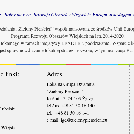
sz Rolny na rzecz Rozwoju Obszarów Wiejskich:
Europa inwestująca w
iałania „Zielony Pierścień” współfinansowana ze środków Unii Euro
Programu Rozwoju Obszarów Wiejskich na lata 2014-2020,
u lokalnego w ramach inicjatywy LEADER”, poddziałanie „Wsparcie ko
jest sprawne wdrażanie lokalnej strategii rozwoju, w tym realizacja Pl
e linki:
Adres:
W
Lokalna Grupa Działania
"Zielony Pierścień"
Kośmin 7, 24-103 Żyrzyn
tel./fax +48 81 50 16 140
ubelski
tel. +48 81 50 16 141
​e-mail: lgd@zielonypierscien.eu
 Wiejska