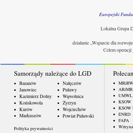
Europejski Fundu
Lokalna Grupa Dz
działanie „Wsparcie dla rozwoj
Celem operacji 
Samorządy należące do LGD
Polecan
Baranów
Nałęczów
MRiR
ARiMR
Janowiec
Puławy
UMWL
Kazimierz Dolny
Wąwolnica
KSOW
Końskowola
Żyrzyn
KSOW L
Kurów
Wojciechów
ENRD
Markuszów
Powiat Puławski
FAPA
Witryna
Polityka prywatności