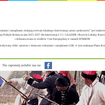
ażanie i zarządzanie strategią rozwoju lokalnego kierowanego przez społeczność” jest realiz
nej Polityki Rolnej na lata 2023-2027 dla Interwencji I.13.1 LEADER / Rozwój Lokalny Kie
i dofinansowana ze środków Unii Europejskiej w ramach EFRROW
ewidywany efekt: sprawne i skuteczne wdrażanie i zarządzanie LSR, w tym realizacja Planu Ko
Nie zapomnij polubić nas na: