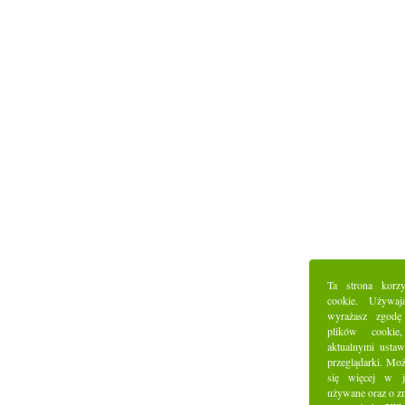
Ta strona korz
cookie. Używaj
wyrażasz zgodę
plików cookie
aktualnymi ustaw
przeglądarki. Mo
się więcej w j
używane oraz o z