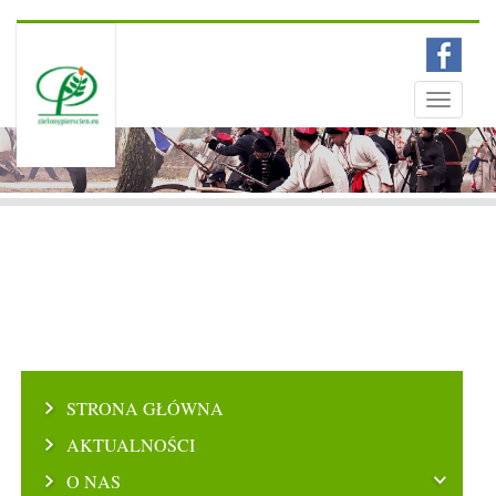
Menu
Toggle
navigati
STRONA GŁÓWNA
AKTUALNOŚCI
O NAS