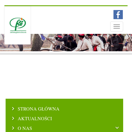
Menu
Toggle
navigati
STRONA GŁÓWNA
AKTUALNOŚCI
O NAS