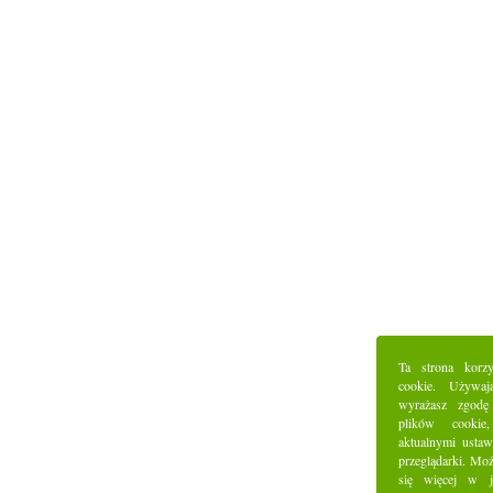
Ta strona korz
cookie. Używaj
wyrażasz zgodę
plików cookie
aktualnymi ustaw
przeglądarki. Mo
się więcej w j