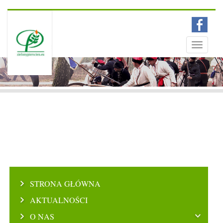
Menu
Toggle
navigati
STRONA GŁÓWNA
AKTUALNOŚCI
O NAS