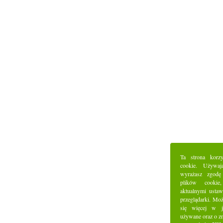
Ta strona korz
cookie. Używaj
wyrażasz zgodę
plików cookie
aktualnymi ustaw
przeglądarki. Mo
się więcej w j
używane oraz o z