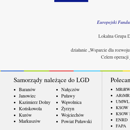
Europejski Fundu
Lokalna Grupa Dz
działanie „Wsparcie dla rozwoj
Celem operacji 
Samorządy należące do LGD
Polecan
Baranów
Nałęczów
MRiR
ARiMR
Janowiec
Puławy
UMWL
Kazimierz Dolny
Wąwolnica
KSOW
Końskowola
Żyrzyn
KSOW L
Kurów
Wojciechów
ENRD
Markuszów
Powiat Puławski
FAPA