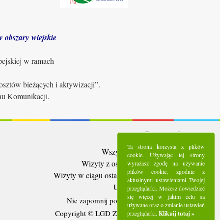
 obszary wiejskie
pejskiej w ramach
sztów bieżących i aktywizacji”.
anu Komunikacji.
Statystyki:
Ta strona korzysta z plików
Wszystkie wizyty:
5299030
cookie. Używając tej strony
Wizyty z ostatnich 30 dni:
100276
wyrażasz zgodę na używanie
plików cookie, zgodnie z
Wizyty w ciągu ostatniego tygodnia:
25130
aktualnymi ustawieniami Twojej
Użytkownicy online:
11
przeglądarki. Możesz dowiedzieć
się więcej w jakim celu są
Nie zapomnij polubić nas na
Facebooku
używane oraz o zmianie ustawień
Copyright © LGD Zielony Pierścień - 2016.
przeglądarki.
Kliknij tutaj »