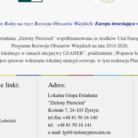
sz Rolny na rzecz Rozwoju Obszarów Wiejskich:
Europa inwestująca w
iałania „Zielony Pierścień” współfinansowana ze środków Unii Euro
Programu Rozwoju Obszarów Wiejskich na lata 2014-2020,
u lokalnego w ramach inicjatywy LEADER”, poddziałanie „Wsparcie ko
jest sprawne wdrażanie lokalnej strategii rozwoju, w tym realizacja Pl
e linki:
Adres:
W
Lokalna Grupa Działania
"Zielony Pierścień"
Kośmin 7, 24-103 Żyrzyn
tel./fax +48 81 50 16 140
ubelski
tel. +48 81 50 16 141
​e-mail: lgd@zielonypierscien.eu