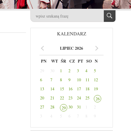
KALENDARZ
LIPIEC 2026
PN
WT
ŚR
CZ
PT
SO
N
29
30
1
2
3
4
5
6
7
8
9
10
11
12
13
14
15
16
17
18
19
20
21
22
23
24
25
26
27
28
30
31
1
2
29
3
4
5
6
7
8
9