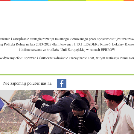
ażanie i zarządzanie strategią rozwoju lokalnego kierowanego przez społeczność” jest realiz
nej Polityki Rolnej na lata 2023-2027 dla Interwencji I.13.1 LEADER / Rozwój Lokalny Kie
i dofinansowana ze środków Unii Europejskiej w ramach EFRROW
ewidywany efekt: sprawne i skuteczne wdrażanie i zarządzanie LSR, w tym realizacja Planu Ko
Nie zapomnij polubić nas na: