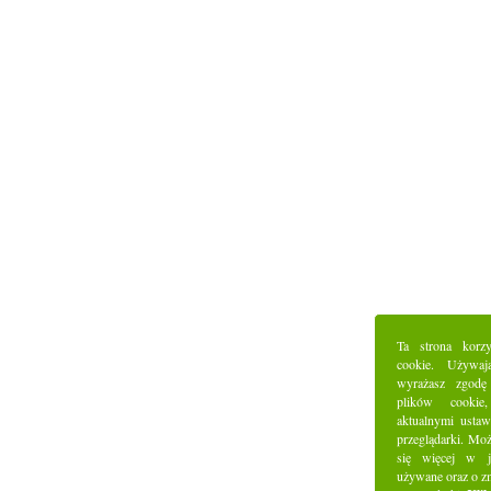
Ta strona korz
cookie. Używaj
wyrażasz zgodę
plików cookie
aktualnymi ustaw
przeglądarki. Mo
się więcej w j
używane oraz o z