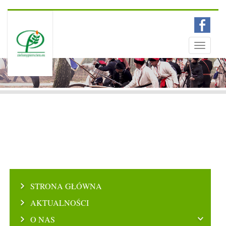
Menu
Toggle
navigati
STRONA GŁÓWNA
AKTUALNOŚCI
O NAS