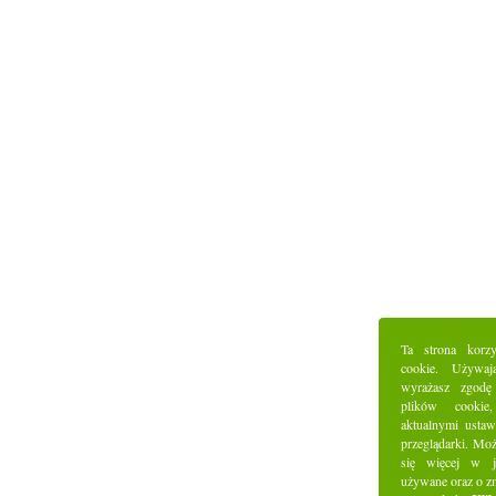
Ta strona korz
cookie. Używaj
wyrażasz zgodę
plików cookie
aktualnymi ustaw
przeglądarki. Mo
się więcej w j
używane oraz o z