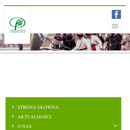
Menu
Toggle
navigati
STRONA GŁÓWNA
AKTUALNOŚCI
O NAS